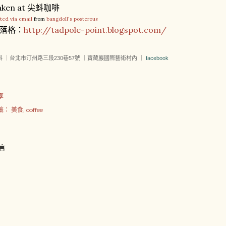
aken at 尖蚪咖啡
ted via email
from
bangdoll's posterous
落格：
http://tadpole-point.blogspot.com/
蚪 ｜台北市汀州路三段230巷57號 ｜寶藏巖國際藝術村內 ｜
facebook
享
籤：
美食
coffee
言