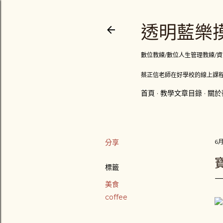
透明藍樂摸
數位教練/數位人生管理教練/資訊顧問
蔡正信老師在好學校的線上課程
首頁
教學文章目錄
關於
分享
6月
標籤
美食
coffee