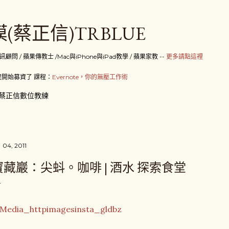
跳到主要內容
(蔡正信)TRBLUE
 / 蘋果傳教士 /Mac與iPhone與iPad教學 / 蘋果家教 --
更多請點這裡
開始募資了 課程：
Evernote，你的無壓工作術
蔡正信數位教練
 04, 2011
寶藏巖：尖蚪。咖啡 | 酒水 探索食堂