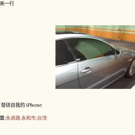
來一行
- 發送自我的 iPhone
置:
永貞路,永和市,台湾