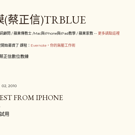
跳到主要內容
(蔡正信)TRBLUE
 / 蘋果傳教士 /Mac與iPhone與iPad教學 / 蘋果家教 --
更多請點這裡
開始募資了 課程：
Evernote，你的無壓工作術
蔡正信數位教練
 02, 2010
EST FROM IPHONE
試用