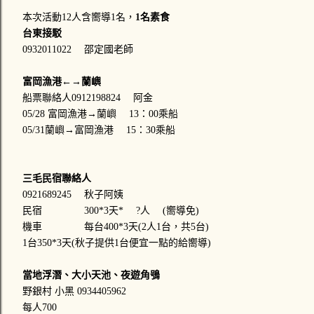
本次活動12人含嚮導1名，
1名素食
台東接駁
0932011022 邵定國老師
富岡漁港←→蘭嶼
船票聯絡人0912198824 阿金
05/28 富岡漁港→蘭嶼 13：00乘船
05/31蘭嶼→富岡漁港 15：30乘船
三毛民宿聯絡人
0921689245 秋子阿姨
民宿 300*3天* ?人 (嚮導免)
機車 每台400*3天(2人1台，共5台)
1台350*3天(秋子提供1台便宜一點的給嚮導)
當地浮潛、大小天池、夜遊角鴞
野銀村 小黑 0934405962
每人700