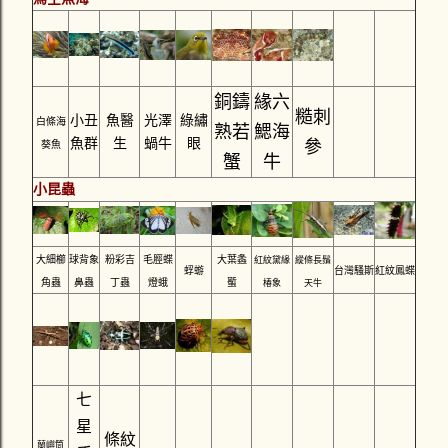
銅鑄
緣六
糙刺
小丑
魚醫
光澤
綠繡
白條海
熟若
鰓海
魚群
生
蝸牛
眼
參
葵魚
蟹
牛
小昆蟲
大細櫛
球背象
粉彩吉
毛脛蝶
大葉螽
紅紋黛緣
縱條長鬚
蜉蝣
台灣騷斯
紅紋鳳蝶
角蟲
鼻蟲
丁蟲
燈蛾
蟴
椿象
天牛
七
星
條紋
蘭嶼筒