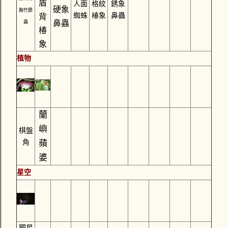
盾
人面
格紋
銹象
硬象
胸竹節
蜘蛛
椿象
鼻蟲
背
鼻蟲
蟲
椿
象
植物
蘭
嶼
棋盤
角
蘋
婆
星空
觀星