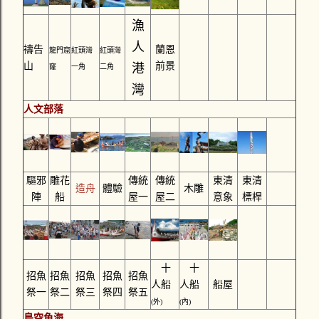
漁
人
禱告
蘭恩
龍門窟
紅頭灣
紅頭灣
山
前景
港
窿
一角
二角
灣
人文部落
驅邪
雕花
傳統
傳統
東清
東清
造舟
體驗
木雕
陣
船
屋一
屋二
意象
標桿
十
十
招魚
招魚
招魚
招魚
招魚
人船
人船
船屋
祭一
祭二
祭三
祭四
祭五
(外)
(內)
鳥空魚海