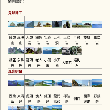
蘭嶼景點：
鬼斧神工
饅頭
屁股
人頭
鱷魚
坦克
五孔
玉女
母雞
雙獅
軍鑑
山
山
岩
岩
岩
洞
岩
岩
岩
岩
鋼盔
象鼻
龍頭
老人
小蘭
小天
鐘乳
人面石
岩
岩
岩
岩
嶼
池
石
風光明媚
西北
東清
虎頭
漁人
紅頭
龍門
椰油
國際
野銀
洞口
角
灣
灣
灣
灣
碼頭
灣
燈塔
灣