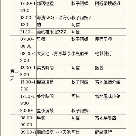
17:00~1
部落巡禮
秋子阿姨
附近環境認識
8:00
18:00~2
海濱BBQ、沿海小
秋子阿姨/
1:30
酌
阿信
21:30~
蘭嶼夜未眠ZZZ…
阿信
07:00~
早餐
秋子阿姨
民宿早餐
08:30
08:30~1
大天池→青青草原
小黑船長
輕鬆健行
2:00
12:00~1
美食時間
阿信
飯包
第二
3:00
天
13:00~1
機車環島
秋子阿姨
當地風情介紹
7:30
17:30~1
美食時間
阿信
當地風味小館
9:30
20:00~
星夜漫談
秋子阿姨
08:00~
早餐
阿信
當地早餐店
09:00
09:00~1
蘭嶼燈塔→小天池
阿信
輕鬆健行