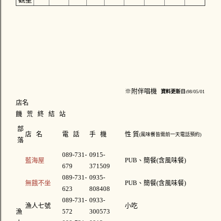
※附伴唱機
資料更新日:
98/05/01
店名
饑 荒 終 結 站
部
店 名
電 話
手 機
性 質
(
風味餐皆需前一天電話預約
)
落
089-731-
0915-
藍海屋
PUB、簡餐(含風味餐)
679
371509
089-731-
0935-
無餓不坐
PUB、簡餐(含風味餐)
623
808408
089-731-
0933-
漁人七號
小吃
漁
572
300573