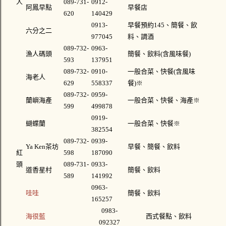
人
089-731-
0912-
阿鳳早點
早餐店
620
140429
0913-
早餐預約145、簡餐、飲
六分之二
977045
料、調酒
089-732-
0963-
漁人碼頭
簡餐、飲料(含風味餐)
593
137951
089-732-
0910-
一般合菜、快餐(含風味
海老人
629
558337
餐)
※
089-732-
0959-
蘭嶼海產
一般合菜、快餐、海產
※
599
499878
0919-
蝴蝶蘭
一般合菜、快餐
※
382554
089-732-
0939-
Ya Ken茶坊
早餐、簡餐、飲料
紅
598
187090
頭
089-731-
0933-
道香星村
簡餐、飲料
589
141992
0963-
哇哇
簡餐、飲料
165257
0983-
海很藍
西式餐點、飲料
092327