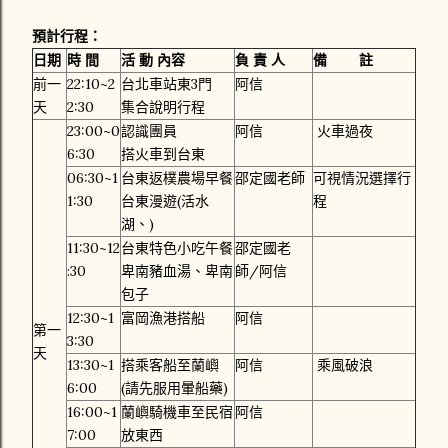
預計行程：
日期
時 間
活 動 內容
負 責 人
備 註
前一
22:10~2
台北車站東3門
阿信
天
2:30
集合說明行程
23:00~0
認識團員
阿信
火車過夜
6:30
搭火車到台東
06:30~1
台東返樸農場早餐
邵定國老師
可視情況選擇行
1:30
台東漫遊(活水
程
湖、)
11:30~12
台東特色小吃午餐
邵定國老
:30
卑南豬血湯、卑南
師/阿信
包子
12:30~1
富岡漁港搭船
阿信
第一
3:30
天
13:30~1
搭乘客船至蘭嶼
阿信
乘風破浪
6:00
(請先服用暈船藥)
16:00~1
蘭嶼騎機車至民宿
阿信
7:00
放東西