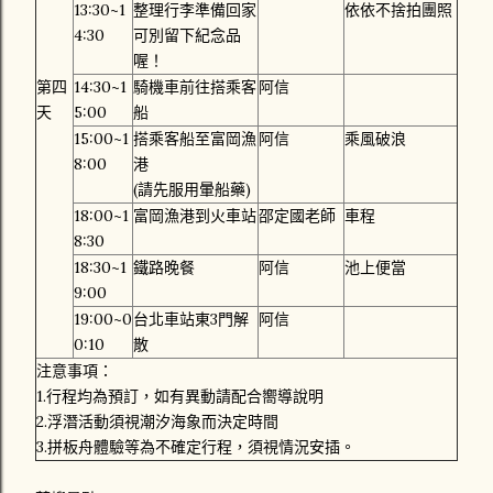
13:30~1
整理行李準備回家
依依不捨拍團照
4:30
可別留下紀念品
喔！
第四
14:30~1
騎機車前往搭乘客
阿信
天
5:00
船
15:00~1
搭乘客船至富岡漁
阿信
乘風破浪
8:00
港
(請先服用暈船藥)
18:00~1
富岡漁港到火車站
邵定國老師
車程
8:30
18:30~1
鐵路晚餐
阿信
池上便當
9:00
19:00~0
台北車站東3門解
阿信
0:10
散
注意事項：
1.行程均為預訂，如有異動請配合嚮導說明
2.浮潛活動須視潮汐海象而決定時間
3.拼板舟體驗等為不確定行程，須視情況安插。