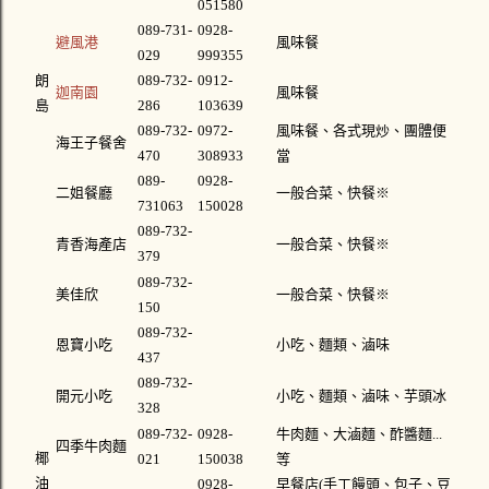
051580
089-731-
0928-
避風港
風味餐
029
999355
朗
089-732-
0912-
迦南園
風味餐
島
286
103639
089-732-
0972-
風味餐、各式現炒、團體便
海王子餐舍
470
308933
當
089-
0928-
二姐餐廳
一般合菜、快餐
※
731063
150028
089-732-
青香海產店
一般合菜、快餐
※
379
089-732-
美佳欣
一般合菜、快餐
※
150
089-732-
恩寶小吃
小吃、麵類、滷味
437
089-732-
開元小吃
小吃、麵類、滷味、芋頭冰
328
089-732-
0928-
牛肉麵、大滷麵、酢醬麵...
四季牛肉麵
椰
021
150038
等
油
0928-
早餐店(手工饅頭、包子、豆