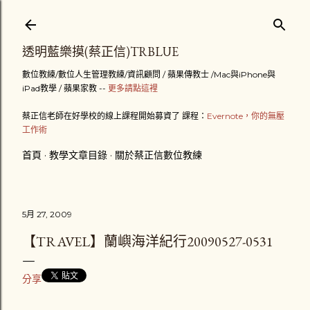
跳到主要內容
透明藍樂摸(蔡正信)TRBLUE
數位教練/數位人生管理教練/資訊顧問 / 蘋果傳教士 /Mac與iPhone與
iPad教學 / 蘋果家教 --
更多請點這裡
蔡正信老師在好學校的線上課程開始募資了 課程：
Evernote，你的無壓
工作術
首頁
教學文章目錄
關於蔡正信數位教練
5月 27, 2009
【TRAVEL】蘭嶼海洋紀行20090527-0531
分享