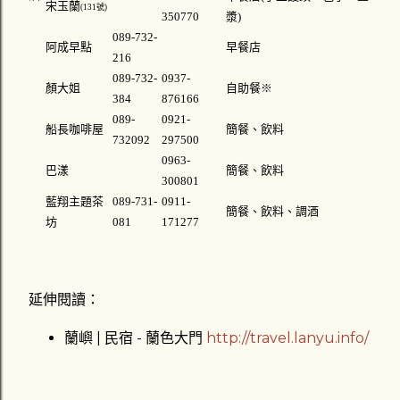
宋玉蘭
(131號)
350770
漿)
089-732-
阿成早點
早餐店
216
089-732-
0937-
顏大姐
自助餐
※
384
876166
089-
0921-
船長咖啡屋
簡餐、飲料
732092
297500
0963-
巴漾
簡餐、飲料
300801
藍翔主題茶
089-731-
0911-
簡餐、飲料、調酒
坊
081
171277
延伸閱讀：
蘭嶼 | 民宿 - 蘭色大門
http://travel.lanyu.info/