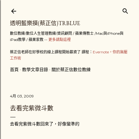
跳到主要內容
透明藍樂摸(蔡正信)TRBLUE
數位教練/數位人生管理教練/資訊顧問 / 蘋果傳教士 /Mac與iPhone與
iPad教學 / 蘋果家教 --
更多請點這裡
蔡正信老師在好學校的線上課程開始募資了 課程：
Evernote，你的無壓
工作術
首頁
教學文章目錄
關於蔡正信數位教練
4月 03, 2009
去看完紫微斗數
去看完紫微斗數回來了，好像蠻準的