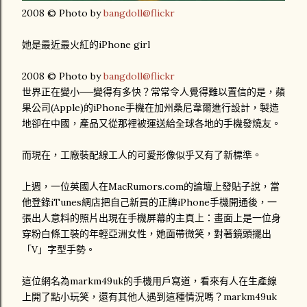
2008 © Photo by
bangdoll@flickr
她是最近最火紅的iPhone girl
2008 © Photo by
bangdoll@flickr
世界正在變小──變得有多快？常常令人覺得難以置信的是，蘋
果公司(Apple)的iPhone手機在加州桑尼韋爾進行設計，製造
地卻在中國，產品又從那裡被運送給全球各地的手機發燒友。
而現在，工廠裝配線工人的可愛形像似乎又有了新標準。
上週，一位英國人在MacRumors.com的論壇上發貼子說，當
他登錄iTunes網店把自己新買的正牌iPhone手機開通後，一
張出人意料的照片出現在手機屏幕的主頁上：畫面上是一位身
穿粉白條工裝的年輕亞洲女性，她面帶微笑，對著鏡頭擺出
「V」字型手勢。
這位網名為markm49uk的手機用戶寫道，看來有人在生產線
上開了點小玩笑，還有其他人遇到這種情況嗎？markm49uk