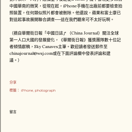
中國華南的微笑，從現在起，iPhone手機在出廠前都要檢查拍
照裝置，任何類似照片都會被刪除。他還說，蘋果和富士康已
對這起事故展開聯合調查──這在我們聽來可不太好玩啊。
（摘自華爾街日報「中國日誌」（China Journal）關注全球
第一人口大國的發展變化，《華爾街日報》獲獎團隊數十位記
者傾情獻稿，Sky Canaves主筆。歡迎讀者發送郵件至
chinajournal@wsj.com或在下面評論欄中發表評論和建
議。）
分享
標籤：
iPhone
photograph
留言