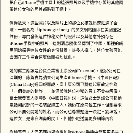
把自己iPhone手機主頁上的這張照片以及手機中存著的其他兩
張這位女孩的照片都貼到了網上。
僅僅數天，這些照片以及照片上的那位女孩就迅速紅遍了全
球。一個名為「iphonegirl.net」的英文網站隨即在美國登記
註冊，專門發佈這位神秘女性的照片以及其他意外預存在
iPhone手機中的照片。這則消息隨後又傳到了中國，那裡的網
民開始探尋這位女性的身份背景，許多人擔心，這位女孩可能
會因在工作場合這麼做而被炒魷魚。
她的僱主應該是台資企業富士康公司(Foxconn)，這家公司在
深圳的工廠負責為蘋果公司生產iPhones手機。《中國日報》
(China Daily)週四報導說，富士康公司已將這起事故定性為
「一個美麗的錯誤」，並保證說這位神秘的員工不會被解僱。
富士康發言人劉坤對《中國日報》說，這位女士是該公司移動
電話測試部的一名裝配線工人，她仍在原崗位工作。但她要求
公司不要公開她的姓名，而公司也尊重她這一決定。劉坤說，
這位女士是來自湖南的民工，但他拒絕透露更多細節內容。
劉坤表示，人們不應指望今後能從iPhone手機中發現更多來自