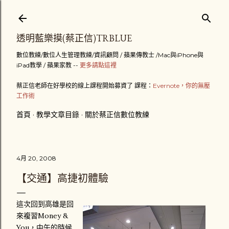
跳到主要內容
透明藍樂摸(蔡正信)TRBLUE
數位教練/數位人生管理教練/資訊顧問 / 蘋果傳教士 /Mac與iPhone與
iPad教學 / 蘋果家教 --
更多請點這裡
蔡正信老師在好學校的線上課程開始募資了 課程：
Evernote，你的無壓
工作術
首頁
教學文章目錄
關於蔡正信數位教練
4月 20, 2008
【交通】高捷初體驗
這次回到高雄是回
來複習Money &
You，中午的時候