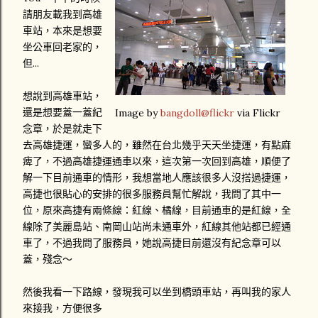
請朋友載我到高雄
車站，本來是想要
坐公車回老家的，
但...
想說到高雄車站，
還是想要蓋一蓋紀
Image by
bangdoll@flickr
via Flickr
念章，於是就走下
去高雄捷運，蠻多人的，雖然在台北幾乎天天坐捷運，有點麻
痺了，不過高雄捷運通車以來，這次第一次回到高雄，順便了
解一下目前通車的情形，我想當地人應該很多人沒搭過捷運，
高捷也很貼心的安排的很多服務員幫忙解說，我問了其中一
位，原來高捷有兩條線：紅線、橘線，目前通車的是紅線，全
線除了美麗島站、南岡山站尚未通車外，紅線其他站都已經通
車了，不過我問了服務員，她說高捷目前還沒有紀念章可以
蓋，殘念～
然後我看一下路線，發現我可以坐到橋頭車站，再叫我的家人
來接我，方便很多