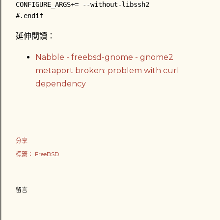
CONFIGURE_ARGS+= --without-libssh2
#.endif
延伸閱讀：
Nabble - freebsd-gnome - gnome2
metaport broken: problem with curl
dependency
分享
標籤：
FreeBSD
留言