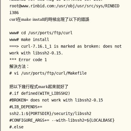
root@www.rinbid.com:/usr/obj/usr/src/sys/RINBID
i386
curl在make install的時候出現了以下的錯誤
www# cd /usr/ports/ftp/curl
www# make install
===> curl-7.16.1_1 is marked as broken: does not
work with libssh2-0.15.
*** Error code 1
解決方法：
# vi /usr/ports/ftp/curl/Makefile
把以下幾行程式mark起來就好了
#.if defined(WITH_LIBSSH2)
#BROKEN= does not work with libssh2-0.15
#LIB_DEPENDS+=
ssh2.1:${PORTSDIR}/security/libssh2
#CONFIGURE_ARGS+= --with-libssh2=${LOCALBASE}
#.else