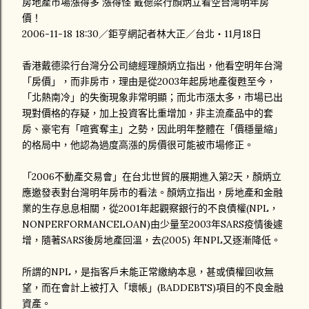
房地產市場漲得多 漲得怪 戴德梁行顏炳立看空台灣明年房
價！
2006-11-18 18:30／鉅亨網記者林大正／台北‧11月18日
香港戴德梁行台灣分公司總經理顏炳立指出，他看空明年台灣
「房價」，而非房市，理由是從2003年起房地產復甦至今，
「北熱南冷」的失衡現象非常明顯；而北市漲太多，市場已出
現對價格的存疑，加上投資客比重增加，非主流產品中的套
房、豪宅有「喧賓奪主」之勢，因此明年整體在「價穩量縮」
的格局中，他認為過度高漲的房價很可能被市場修正。
「2006不動產交易會」在台北世貿的展期進入第2天，顏炳立
應邀發表對台灣明年房市的看法。顏炳立指出，房地產和金融
業的生存息息相關，從2001年起觀察銀行的不良債權(NPL，
NONPERFORMANCELOAN)由少量至2003年SARS疫情後遽
增，隨著SARS後房地產回溫，去(2005) 年NPL又逐漸降低。
所謂的NPL，是指客戶未能正常繳納本息，甚或債權回收無
望，而在會計上被打入「壞帳」(BADDEBTS)項目的不良金融
資產。