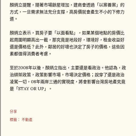
顏炳立提醒，隨著市場餘屋增加，建商會透過「以案養案」的
方式，一旦需求無法充分支撐，高房價就會產生不小的下修力
道。
顏炳立表示，買房子要「以面看點」，如果某個地點的房價比
起周圍明顯高出一截，那究竟是地段好，環境好，租金收益好
還是價格低？此外，鄰居的好壞也決定了房子的價格，這些因
素都值得消費者考慮。
至於2008年以後，顏炳立指出，主要還是看政治。他認為，政
治綁架政策，政策影響市場，市場決定價格；說穿了還是政治
凌駕一切，08年兩岸三通的實現度，將會影響台灣房地產究竟
是「STAY OR UP」。
分享
標籤：
不動產