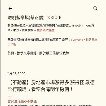
跳到主要內容
透明藍樂摸(蔡正信)TRBLUE
數位教練/數位人生管理教練/資訊顧問 / 蘋果傳教士 /Mac與iPhone與
iPad教學 / 蘋果家教 --
更多請點這裡
蔡正信老師在好學校的線上課程開始募資了 課程：
Evernote，你的無壓
工作術
首頁
教學文章目錄
關於蔡正信數位教練
11月 29, 2006
【不動產】房地產市場漲得多 漲得怪 戴德
梁行顏炳立看空台灣明年房價！
智邦生活館@不動產