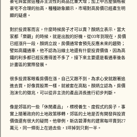
豪宅與套房這種非主流性的商品比重大增；加上中古屋價格被
豪宅不合理的抬高，種種跡象顯示，市場對高房價已經產生明
顯的疑慮。
對於投資客而言，什麼時候房子才可以賣？顏炳立表示，當大
家都「樂觀」的時候，就是出脫的好機。從03年到現在，房價
已經漲升一段，顏炳立說，房價通常會預先反應未來的趨勢；
譬如高鐵通車，他不認為沿線土地還有什麼投資價值，因為高
鐵的利多都已經反應得差不多了，接下來主要還是看通車後各
計畫區的實際發展。
很多投資客眼看房價在漲，自己又跟不到，為求心安就跟著追
進去買，好像買股票一樣，就被套在高點。顏炳立認為，房價
泡沫化的徵兆，可以從非主流的產品消長進行初步判斷。
像是郊區的一些「休閒產品」，標榜養生、度假式的房子，事
實上隨著政府的土地政策移轉，郊區的土地是否有開發與投資
價值還有很大的疑問。他舉例，新店碧潭有的建案每坪賣到27
萬元，同一條街上在過去些，1坪掉到只剩一半。