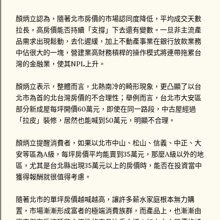
顏炳立認為，隨著北市房價的市場認同度降低，平均成交天數
拉長，高房價能否持續「支撐」下去還有變數。一旦非主流產
品需求出現鬆動，去化遲緩，加上不動產事業在銀行放款業務
中佔很大的一塊，營建業高財務槓桿的操作模式將連帶拖累台
灣的金融業，使其NPL上升。
顏炳立表示，整體而言，北熱南冷的畸形現象，更凸顯了以台
北市為首的北台灣房價的不合理性；舉例而言，台北市大安區
部分新成屋每坪開價60萬元，即使在同一路段，中古屋經過
「拉皮」裝修，居然也能喊到50萬元，明顯不合理。
顏炳立提醒消費者，如果以北市中山、松山、信義、中正、大
安等區為A級，每坪房價平均能賣到35萬元，那麼A級以外的地
區，尤其是台北縣出現35萬元以上的房價時，能否在投資當中
獲得報酬就很值得考慮。
隨著北市的單坪房價越喊越高，讓許多薪水家庭根本無力購
置，市場漸漸形成富者的極端消費族群，而產品上，也漸漸由