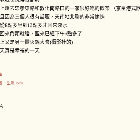
上還去忠孝東路和敦化南路口的一家很好吃的飲茶 （京星港式
且因為三個人很有話題，天南地北聊的非常愉快
從8點多坐到12點多才回來淡水
回來倒頭就睡，醒來已經下午5點多了
上又是另一攤火鍋大會(攝影社的)
天真是幸福的一天
享
籤：
生活
bbs
言