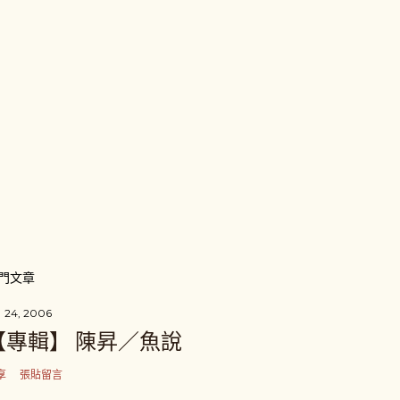
門文章
 24, 2006
【專輯】 陳昇／魚說
享
張貼留言