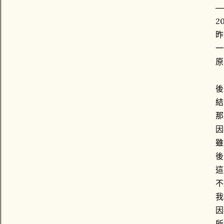
─
20
昨
一
原
後
結
那
因
雖
後
這
不
我
因
所