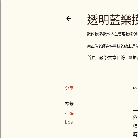
透明藍樂摸
數位教練/數位人生管理教練/資訊顧問
蔡正信老師在好學校的線上課程
首頁
教學文章目錄
關於
分享
12
標籤
生活
作
bbs
標
時間