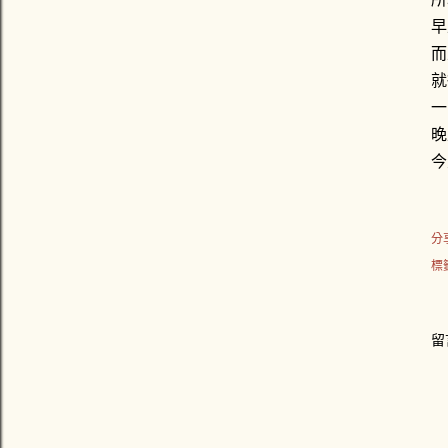
早
而
就
一
晚
今
分
標
留